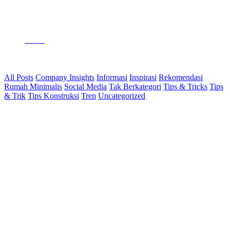
Home
rumah tumbuh vertikal
All Posts
Company Insights
Informasi
Inspirasi
Rekomendasi
Rumah Minimalis
Social Media
Tak Berkategori
Tips & Tricks
Tips
& Trik
Tips Konstruksi
Tren
Uncategorized