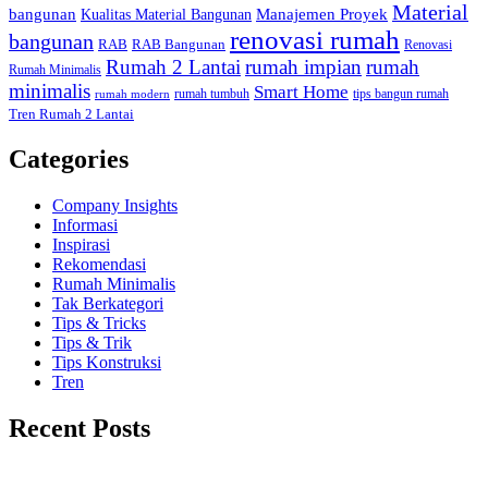
Material
bangunan
Kualitas Material Bangunan
Manajemen Proyek
renovasi rumah
bangunan
RAB Bangunan
RAB
Renovasi
Rumah 2 Lantai
rumah
rumah impian
Rumah Minimalis
minimalis
Smart Home
rumah tumbuh
tips bangun rumah
rumah modern
Tren Rumah 2 Lantai
Categories
Company Insights
Informasi
Inspirasi
Rekomendasi
Rumah Minimalis
Tak Berkategori
Tips & Tricks
Tips & Trik
Tips Konstruksi
Tren
Recent Posts