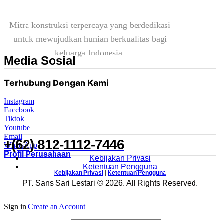
Mitra konstruksi terpercaya yang berdedikasi
untuk mewujudkan hunian berkualitas bagi
keluarga Indonesia.
Media Sosial
Terhubung Dengan Kami
Instagram
Facebook
Tiktok
Youtube
Email
+(62) 812-1112-7446
WhatsApp
Profil Perusahaan
Kebijakan Privasi
Ketentuan Pengguna
Kebijakan Privasi
|
Ketentuan Pengguna
PT. Sans Sari Lestari © 2026. All Rights Reserved.
Sign in
Create an Account