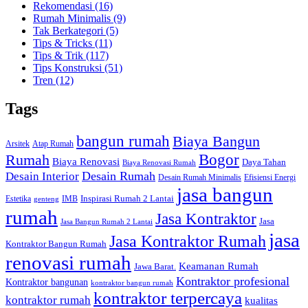
Rekomendasi
(16)
Rumah Minimalis
(9)
Tak Berkategori
(5)
Tips & Tricks
(11)
Tips & Trik
(117)
Tips Konstruksi
(51)
Tren
(12)
Tags
bangun rumah
Biaya Bangun
Arsitek
Atap Rumah
Bogor
Rumah
Biaya Renovasi
Daya Tahan
Biaya Renovasi Rumah
Desain Rumah
Desain Interior
Desain Rumah Minimalis
Efisiensi Energi
jasa bangun
Inspirasi Rumah 2 Lantai
Estetika
IMB
genteng
rumah
Jasa Kontraktor
Jasa
Jasa Bangun Rumah 2 Lantai
jasa
Jasa Kontraktor Rumah
Kontraktor Bangun Rumah
renovasi rumah
Keamanan Rumah
Jawa Barat.
Kontraktor profesional
Kontraktor bangunan
kontraktor bangun rumah
kontraktor terpercaya
kontraktor rumah
kualitas