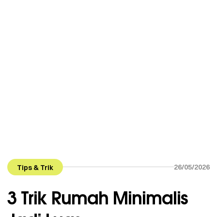
Anda masih kokoh, Anda bisa melakukan
penyegaran besar-besaran tanpa perlu
meruntuhkan dinding utama secara keseluruhan.
Sebagai kontraktor pembangunan […]
26/05/2026
Tips & Trik
3 Trik Rumah Minimalis