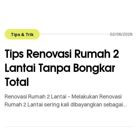
02/06/2026
Tips & Trik
Tips Renovasi Rumah 2
Lantai Tanpa Bongkar
Total
Renovasi Rumah 2 Lantai – Melakukan Renovasi
Rumah 2 Lantai sering kali dibayangkan sebagai
proyek besar yang melelahkan, memakan waktu
berbulan-bulan, dan membutuhkan biaya yang
sangat besar karena harus membongkar seluruh
bangunan. Padahal, jika struktur utama bangunan