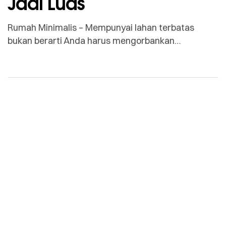
Jadi Luas
Rumah Minimalis – Mempunyai lahan terbatas
bukan berarti Anda harus mengorbankan
kenyamanan. Di tahun 2026 ini, tren arsitektur
justru berfokus pada bagaimana mengoptimalkan
rumah minimalis agar tidak hanya estetik, tetapi
juga fungsional. Tantangan terbesar dari pemilik
rumah minimalis adalah bagaimana mengatur tata
ruang agar terhindar dari kesan sumpek dan
sempit. Sebagai kontraktor pembangunan dan
renovasi […]