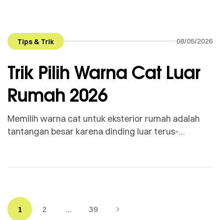
08/05/2026
Tips & Trik
Trik Pilih Warna Cat Luar
Rumah 2026
Memilih warna cat untuk eksterior rumah adalah
tantangan besar karena dinding luar terus-
menerus “diserang” oleh sinar UV matahari yang
terik, hujan asam, hingga perubahan suhu yang
ekstrem. Di tahun 2026, teknologi pigmen cat
sudah sangat maju, namun kesalahan dalam
memilih jenis warna tetap bisa membuat rumah
terlihat kusam hanya dalam waktu satu tahun. Agar
1
2
…
39