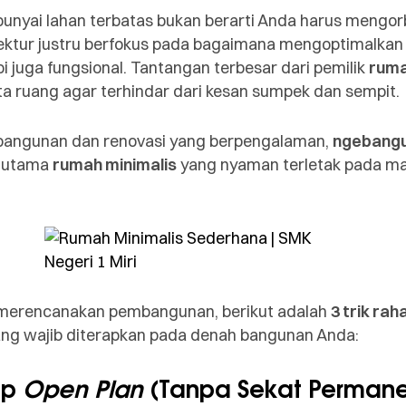
unyai lahan terbatas bukan berarti Anda harus mengo
sitektur justru berfokus pada bagaimana mengoptimalka
pi juga fungsional. Tantangan terbesar dari pemilik
ruma
 ruang agar terhindar dari kesan sumpek dan sempit.
bangunan dan renovasi yang berpengalaman,
ngebang
 utama
rumah minimalis
yang nyaman terletak pada man
merencanakan pembangunan, berikut adalah
3 trik rah
ng wajib diterapkan pada denah bangunan Anda:
ep
Open Plan
(Tanpa Sekat Permane