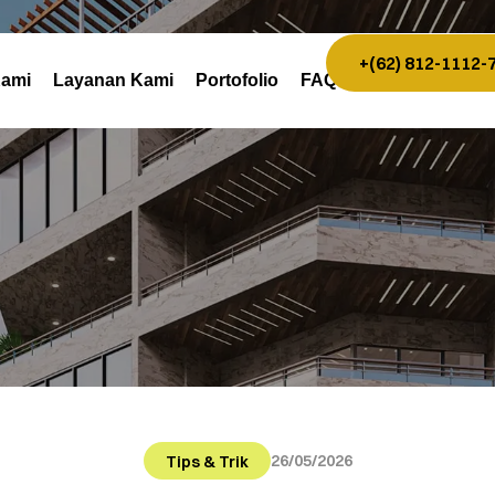
+(62) 812-1112-
Kami
Layanan Kami
Portofolio
FAQ
26/05/2026
Tips & Trik