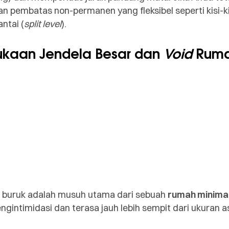
n pembatas non-permanen yang fleksibel seperti kisi-kisi
ntai (
split level
).
ukaan Jendela Besar dan
Void
Rum
 buruk adalah musuh utama dari sebuah
rumah minimal
gintimidasi dan terasa jauh lebih sempit dari ukuran as