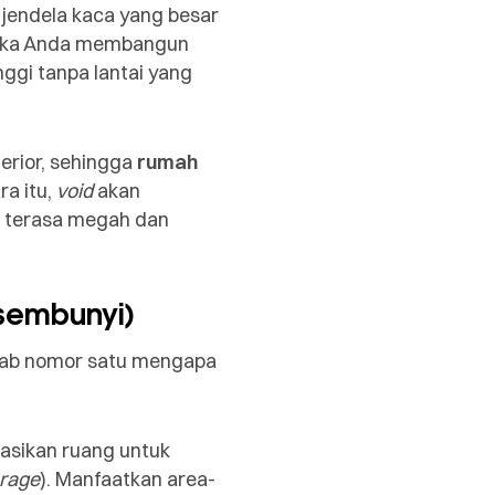
jendela kaca yang besar
 Jika Anda membangun
inggi tanpa lantai yang
erior, sehingga
rumah
a itu,
void
akan
 terasa megah dan
sembunyi)
bab nomor satu mengapa
kasikan ruang untuk
orage
). Manfaatkan area-