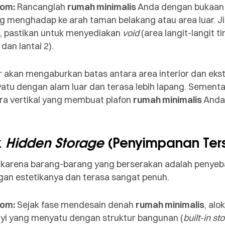
com:
Rancanglah
rumah minimalis
Anda dengan bukaan 
ng menghadap ke arah taman belakang atau area luar.
, pastikan untuk menyediakan
void
(area langit-langit t
an lantai 2).
 akan mengaburkan batas antara area interior dan ekst
tu dengan alam luar dan terasa lebih lapang. Sementar
a vertikal yang membuat plafon
rumah minimalis
Anda
k
Hidden Storage
(Penyimpanan Ter
karena barang-barang yang berserakan adalah penye
gan estetikanya dan terasa sangat penuh.
com:
Sejak fase mendesain denah
rumah minimalis
, alo
i yang menyatu dengan struktur bangunan (
built-in st