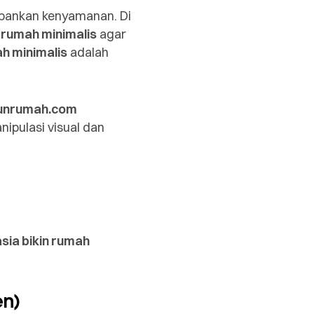
rbankan kenyamanan. Di
n
rumah minimalis
agar
h minimalis
adalah
unrumah.com
ipulasi visual dan
asia bikin rumah
n)