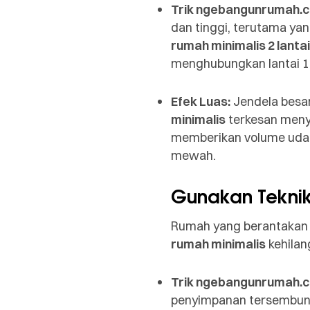
Trik ngebangunrumah.
dan tinggi, terutama ya
rumah minimalis 2 lantai
menghubungkan lantai 1 d
Efek Luas:
Jendela besar
minimalis
terkesan menya
memberikan volume udar
mewah.
Gunakan Tekni
Rumah yang berantakan 
rumah minimalis
kehilan
Trik ngebangunrumah.
penyimpanan tersembuny