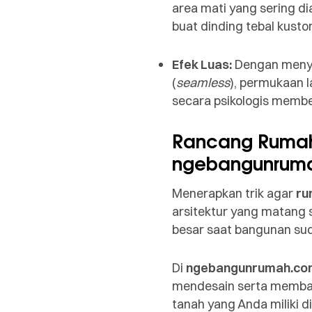
area mati yang sering di
buat dinding tebal kusto
Efek Luas:
Dengan menyem
(
seamless
), permukaan l
secara psikologis member
Rancang Rumah
ngebangunrum
Menerapkan trik agar
ru
arsitektur yang matang 
besar saat bangunan su
Di
ngebangunrumah.co
mendesain serta memb
tanah yang Anda miliki 