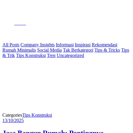
Home
pondasi
All Posts
Company Insights
Informasi
Inspirasi
Rekomendasi
Rumah Minimalis
Social Media
Tak Berkategori
Tips & Tricks
Tips
& Trik
Tips Konstruksi
Tren
Uncategorized
Categories
Tips Konstruksi
13/10/2025