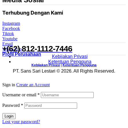
Terhubung Dengan Kami
Instagram
Facebook
Tiktok
Youtube
Email
+(62) 812-1112-7446
WhatsApp
Profil Perusahaan
Kebijakan Privasi
Ketentuan Pengguna
Kebijakan Privasi
|
Ketentuan Pengguna
PT. Sans Sari Lestari © 2026. All Rights Reserved.
Sign in
Create an Account
Username or email
*
Password
*
Login
Lost your password?