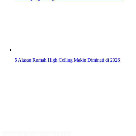
5 Alasan Rumah High Ceiling Makin Diminati di 2026
Tanpa drama, hasil 
Kami menawarkan transparansi penuh agar ruma
Anda selesai tepat waktu tanpa drama.
Dapatkan Konsultasi Gratis