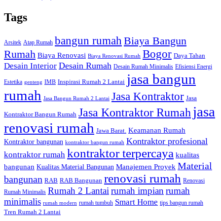
Tags
bangun rumah
Biaya Bangun
Arsitek
Atap Rumah
Bogor
Rumah
Biaya Renovasi
Daya Tahan
Biaya Renovasi Rumah
Desain Rumah
Desain Interior
Desain Rumah Minimalis
Efisiensi Energi
jasa bangun
Inspirasi Rumah 2 Lantai
Estetika
IMB
genteng
rumah
Jasa Kontraktor
Jasa
Jasa Bangun Rumah 2 Lantai
jasa
Jasa Kontraktor Rumah
Kontraktor Bangun Rumah
renovasi rumah
Keamanan Rumah
Jawa Barat.
Kontraktor profesional
Kontraktor bangunan
kontraktor bangun rumah
kontraktor terpercaya
kontraktor rumah
kualitas
Material
bangunan
Kualitas Material Bangunan
Manajemen Proyek
renovasi rumah
bangunan
RAB Bangunan
RAB
Renovasi
Rumah 2 Lantai
rumah
rumah impian
Rumah Minimalis
minimalis
Smart Home
rumah tumbuh
tips bangun rumah
rumah modern
Tren Rumah 2 Lantai