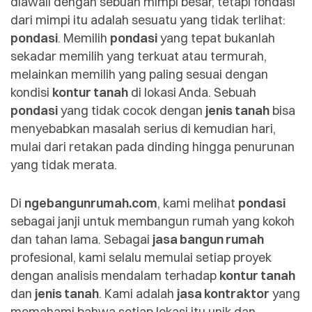
diawali dengan sebuah mimpi besar, tetapi fondasi
dari mimpi itu adalah sesuatu yang tidak terlihat:
pondasi
. Memilih
pondasi
yang tepat bukanlah
sekadar memilih yang terkuat atau termurah,
melainkan memilih yang paling sesuai dengan
kondisi
kontur tanah
di lokasi Anda. Sebuah
pondasi
yang tidak cocok dengan
jenis tanah
bisa
menyebabkan masalah serius di kemudian hari,
mulai dari retakan pada dinding hingga penurunan
yang tidak merata.
Di
ngebangunrumah.com
, kami melihat
pondasi
sebagai janji untuk membangun rumah yang kokoh
dan tahan lama. Sebagai
jasa bangun rumah
profesional, kami selalu memulai setiap proyek
dengan analisis mendalam terhadap
kontur tanah
dan
jenis tanah
. Kami adalah
jasa kontraktor
yang
memahami bahwa setiap lokasi itu unik dan