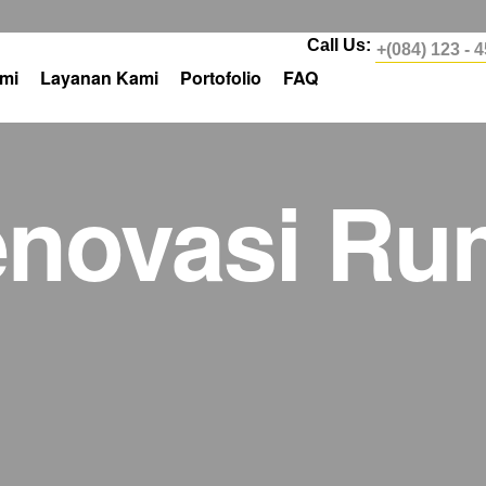
Call Us:
+(084) 123 - 
mi
Layanan Kami
Portofolio
FAQ
enovasi R