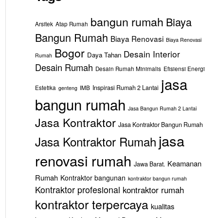
bangun rumah
Biaya
Arsitek
Atap Rumah
Bangun Rumah
Biaya Renovasi
Biaya Renovasi
Bogor
Desain Interior
Daya Tahan
Rumah
Desain Rumah
Desain Rumah Minimalis
Efisiensi Energi
jasa
Estetika
IMB
Inspirasi Rumah 2 Lantai
genteng
bangun rumah
Jasa Bangun Rumah 2 Lantai
Jasa Kontraktor
Jasa Kontraktor Bangun Rumah
jasa
Jasa Kontraktor Rumah
renovasi rumah
Keamanan
Jawa Barat.
Rumah
Kontraktor bangunan
kontraktor bangun rumah
Kontraktor profesional
kontraktor rumah
kontraktor terpercaya
kualitas