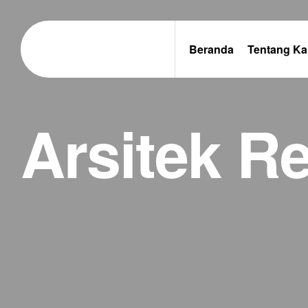
Beranda
Tentang Ka
Arsitek R