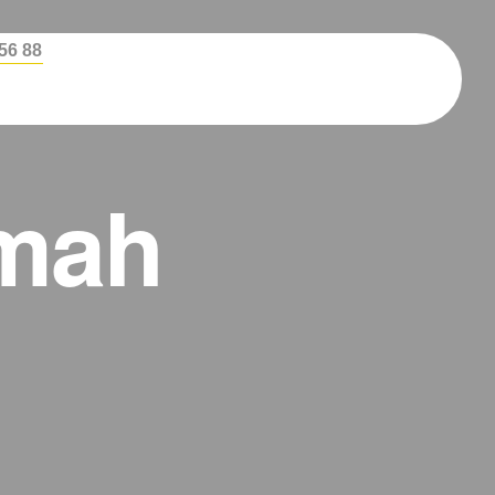
456 88
umah