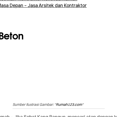
Masa Depan – Jasa Arsitek dan Kontraktor
Beton
Sumber Ilustrasi Gambar: “
Rumah123.com
“
umah – Jika Sobat Kang Bangun mencari atap dengan k