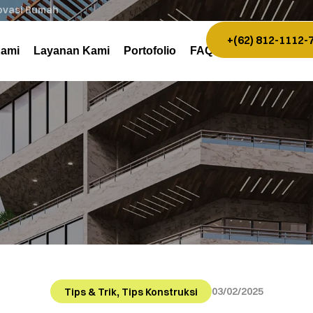
novasi Rumah
+(62) 812-1112-
Kami
Layanan Kami
Portofolio
FAQ
,
03/02/2025
Tips & Trik
Tips Konstruksi