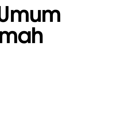
g Umum
umah