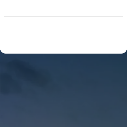
mendistribusikan seluruh beban bangunan ke
lapisan tanah pendukung. Memilih jenis fondasi
yang salah, tidak sesuai dengan kondisi tanah di
lokasi, dapat menyebabkan penurunan bangunan,
retak struktural, atau bahkan kegagalan fatal di
masa depan. Jasa Bangun Rumah yang profesional
selalu memulai proyek dengan melakukan
investigasi […]