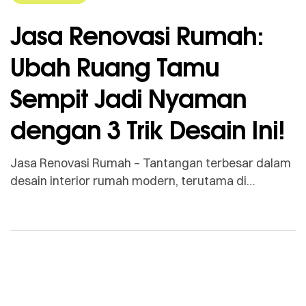
Jasa Renovasi Rumah:
Ubah Ruang Tamu
Sempit Jadi Nyaman
dengan 3 Trik Desain Ini!
Jasa Renovasi Rumah – Tantangan terbesar dalam
desain interior rumah modern, terutama di
perkotaan, adalah memaksimalkan ruang terbatas.
Ruang tamu sempit seringkali terasa sesak, tetapi
dengan trik desain yang tepat, Anda bisa
mengubahnya menjadi area yang fungsional dan
sangat nyaman. Di ngebangunrumah.com, kami
memahami bahwa kenyamanan tidak diukur dari
luas meter persegi, melainkan dari bagaimana […]