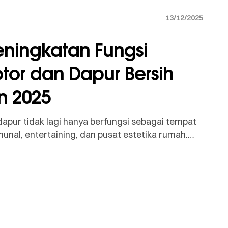
13/12/2025
eningkatan Fungsi
tor dan Dapur Bersih
n 2025
pur tidak lagi hanya berfungsi sebagai tempat
nal, entertaining, dan pusat estetika rumah.
makin sering merekomendasikan pemisahan
tchen) dan Dapur Bersih (Dry Kitchen). Pemisahan