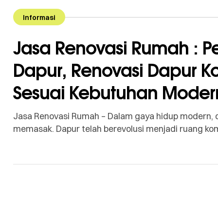
Informasi
Jasa Renovasi Rumah : P
Dapur, Renovasi Dapur Ko
Sesuai Kebutuhan Moder
Jasa Renovasi Rumah – Dalam gaya hidup modern, da
memasak. Dapur telah berevolusi menjadi ruang komu
Inilah sebabnya mengapa Jasa Renovasi Rumah se
fungsi menjadi dua zona, yaitu Dapur Kotor (Wet Ki
ini adalah solusi […]