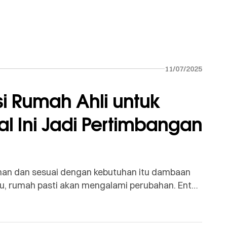
11/07/2025
i Rumah Ahli untuk
l Ini Jadi Pertimbangan
man dan sesuai dengan kebutuhan itu dambaan
ktu, rumah pasti akan mengalami perubahan. Entah
lannya, atau ingin menyesuaikan dengan gaya
aan besar: renovasi total atau sebagian […]