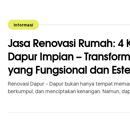
Informasi
Jasa Renovasi Rumah: 4 
Dapur Impian – Transfo
yang Fungsional dan Este
Renovasi Dapur – Dapur bukan hanya tempat memas
berkumpul, dan menciptakan kenangan. Namun, dapu
bisa mengurangi kenyamanan. Jika Anda ingin meng
Rumah. Melakukan Renovasi Rumah untuk dapur adal
meningkatkan kualitas hidup dan nilai […]