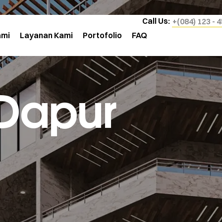
Call Us:
+(084) 123 - 
ami
Layanan Kami
Portofolio
FAQ
 Dapur