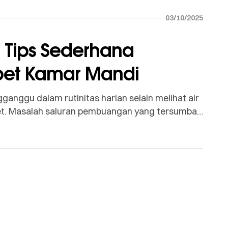
03/10/2025
 Tips Sederhana
pet Kamar Mandi
anggu dalam rutinitas harian selain melihat air
t. Masalah saluran pembuangan yang tersumbat
abaikan hingga menjadi parah. Sumbatan di kamar
ontok, sisa sabun, dan minyak tubuh yang