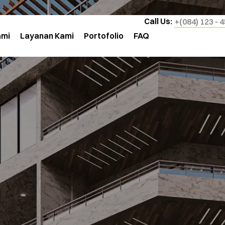
Call Us:
+(084) 123 - 
ami
Layanan Kami
Portofolio
FAQ