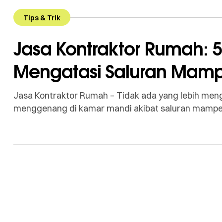
Tips & Trik
Jasa Kontraktor Rumah: 5
Mengatasi Saluran Mam
Jasa Kontraktor Rumah – Tidak ada yang lebih mengg
menggenang di kamar mandi akibat saluran mampe
adalah hal yang sangat umum, namun seringkali di
mandi umumnya disebabkan oleh akumulasi rambut r
mengeras […]