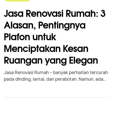
Jasa Renovasi Rumah: 3
Alasan, Pentingnya
Plafon untuk
Menciptakan Kesan
Ruangan yang Elegan
Jasa Renovasi Rumah – banyak perhatian tercurah
pada dinding, lantai, dan perabotan. Namun, ada
satu elemen desain yang sering diabaikan, padahal
memiliki dampak visual terbesar dalam
menentukan estetika dan kesan elegan sebuah
ruangan: plafon. Plafon yang dirancang dengan baik
bukan hanya sekadar penutup atap; ia adalah