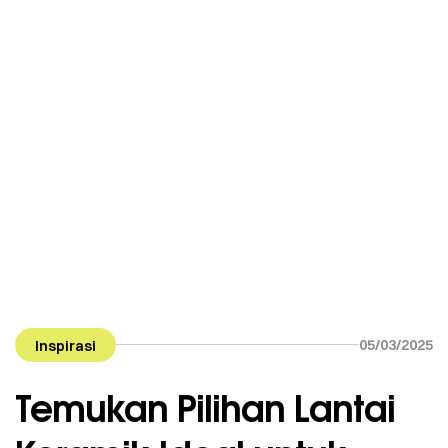
Lantai ini terbuat dari tanah liat yang dibakar pada
suhu tinggi. Material ini sangat kuat dan tahan […]
05/03/2025
Inspirasi
Temukan Pilihan Lantai