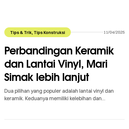
,
11/04/2025
Tips & Trik
Tips Konstruksi
Perbandingan Keramik
dan Lantai Vinyl, Mari
Simak lebih lanjut
Dua pilihan yang populer adalah lantai vinyl dan
keramik. Keduanya memiliki kelebihan dan
kekurangan masing-masing. Dalam artikel ini, kita
akan membahas perbandingan keduanya untuk
membantu Sobat Kang Bangun membuat pilihan
yang tepat. 1. Material dan Kekuatan Keramik: