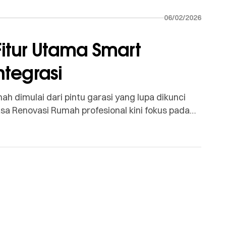
06/02/2026
itur Utama Smart
tegrasi
 dimulai dari pintu garasi yang lupa dikunci
sa Renovasi Rumah profesional kini fokus pada
ntrol akses masuk tanpa harus turun dari
sual dari mana saja di seluruh dunia. Berikut […]