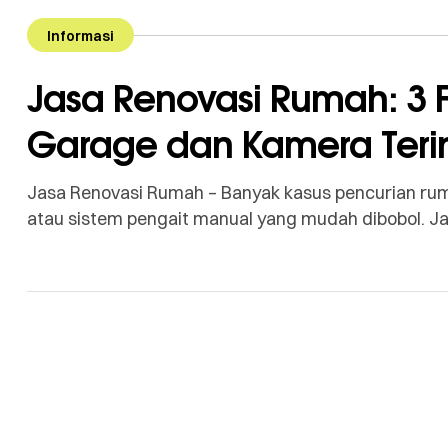
Informasi
Jasa Renovasi Rumah: 3 F
Garage dan Kamera Terin
Jasa Renovasi Rumah – Banyak kasus pencurian rumah
atau sistem pengait manual yang mudah dibobol. Ja
integrasi perangkat yang memungkinkan Anda mengo
kendaraan, sekaligus memantau area garasi secara vi