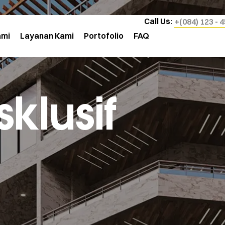
Call Us:
+(084) 123 - 
ami
Layanan Kami
Portofolio
FAQ
klusif