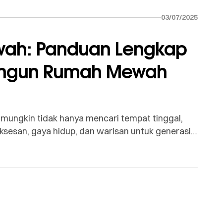
03/07/2025
ah: Panduan Lengkap
ngun Rumah Mewah
mungkin tidak hanya mencari tempat tinggal,
ksesan, gaya hidup, dan warisan untuk generasi
hami bahwa membangun rumah mewah jauh
oses penciptaan pengalaman, kenyamanan tak
s. Di […]