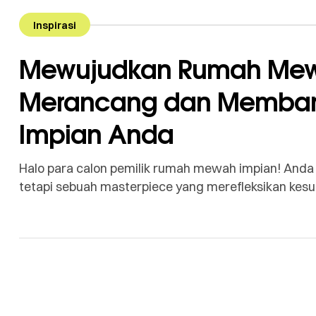
Inspirasi
Mewujudkan Rumah Mew
Merancang dan Memba
Impian Anda
Halo para calon pemilik rumah mewah impian! Anda 
tetapi sebuah masterpiece yang merefleksikan kesu
mendatang. Di ngebangunrumah.com, kami mema
melampaui sekadar konstruksi fisik; ini adalah pr
tertandingi, dan investasi jangka panjang yang cerda