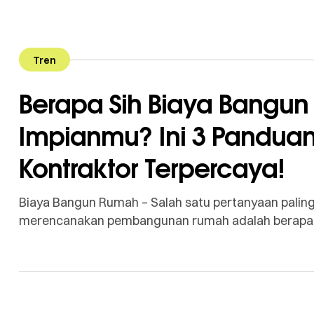
Tren
Berapa Sih Biaya Bangun
Impianmu? Ini 3 Panduan
Kontraktor Terpercaya!
Biaya Bangun Rumah – Salah satu pertanyaan paling 
merencanakan pembangunan rumah adalah berapa b
disiapkan? Wajar banget kalau pertanyaan ini munc
yang butuh perhitungan matang. Pasti kamu nggak 
tekor atau […]