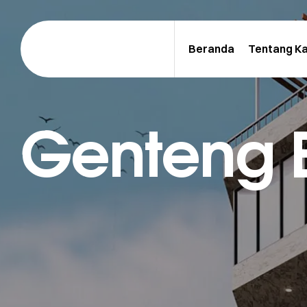
Beranda
Tentang K
Genteng B