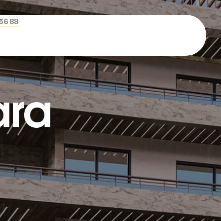
456 88
ara