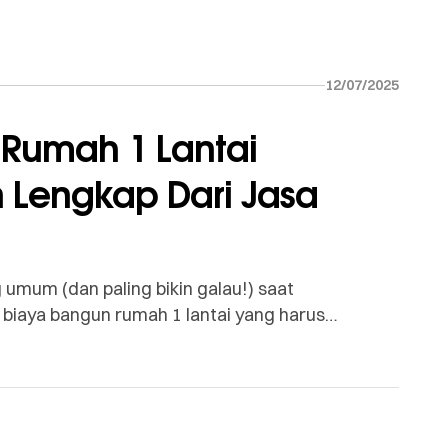
12/07/2025
 Rumah 1 Lantai
 Lengkap Dari Jasa
umum (dan paling bikin galau!) saat
iaya bangun rumah 1 lantai yang harus
ul, karena membangun rumah itu investasi besar
mau dong sampai di tengah jalan budgetnya