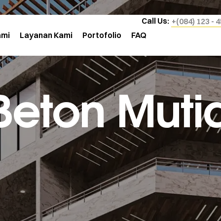
Call Us:
+(084) 123 - 
ami
Layanan Kami
Portofolio
FAQ
eton Muti