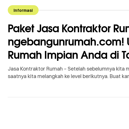
Informasi
Paket Jasa Kontraktor Ru
ngebangunrumah.com! U
Rumah Impian Anda di T
Jasa Kontraktor Rumah – Setelah sebelumnya kita m
saatnya kita melangkah ke level berikutnya. Buat 
fleksibel dan menginginkan peningkatan kualitas se
Tipe B dari ngebangunrumah.com adalah pilihan ya
Juta […]