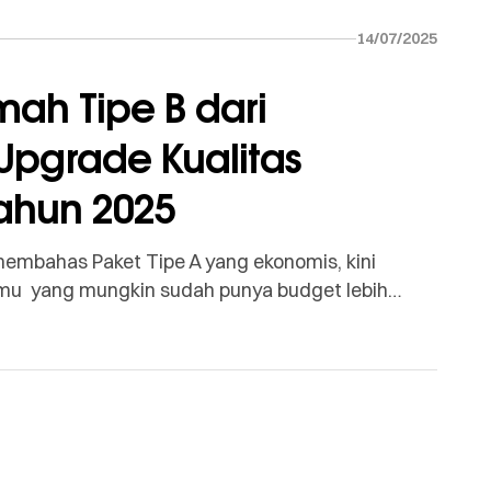
14/07/2025
mah Tipe B dari
pgrade Kualitas
ahun 2025
embahas Paket Tipe A yang ekonomis, kini
kamu yang mungkin sudah punya budget lebih
rta estetika rumah, Jasa Kontraktor Rumah Paket
ng sangat menarik! Dengan range harga Rp 3,5