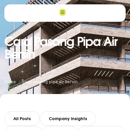
Cara Pasang Pipa Air
Bersih
Home
cara pasang pipa air bersih
All Posts
Company Insights