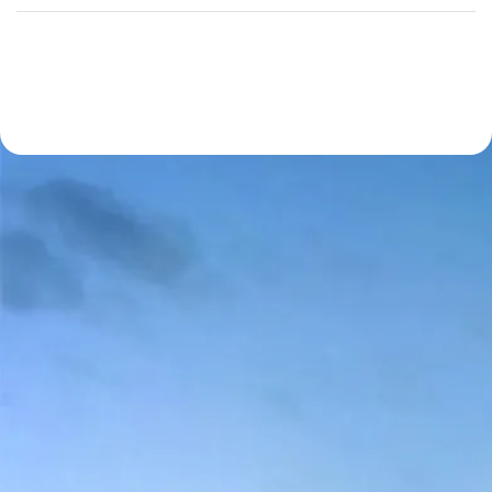
berdasarkan demografi dan perangkat. Iklan yang
digunakan akan bersifat responsif dan dilengkapi
ekstensi seperti form survei langsung, sementara
landing page akan dioptimalkan agar cepat,
mobile-friendly, dan fokus pada satu CTA. Saya
akan menerapkan penjadwalan iklan dan
geotargeting untuk menekan biaya serta
meningkatkan relevansi. Konversi akan dimonitor
melalui Google Tag Manager dan strategi bidding
akan disesuaikan menggunakan Maximize
Conversions atau Target CPA. Untuk meningkatkan
peluang dealing, saya juga akan menjalankan
remarketing kepada pengunjung yang belum
mengisi survei yang diberikan.