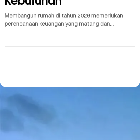
Kebutuhan
Membangun rumah di tahun 2026 memerlukan
perencanaan keuangan yang matang dan
pemahaman mendalam mengenai fluktuasi harga
material konstruksi. Bagi banyak orang,
kekhawatiran terbesar saat mulai membangun
adalah adanya “biaya siluman” atau budget yang
membengkak di tengah jalan. Oleh karena itu,
transparansi sejak tahap perencanaan awal (RAB)
menjadi kunci utama agar proses pembangunan
berjalan lancar tanpa […]