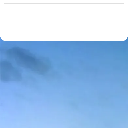
kokoh dan tahan lama. Atap adalah salah satu
elemen krusial dalam membangun rumah impian.
Selain melindungi dari panas dan hujan, kekuatan
dan keawetan atap sangat bergantung pada […]