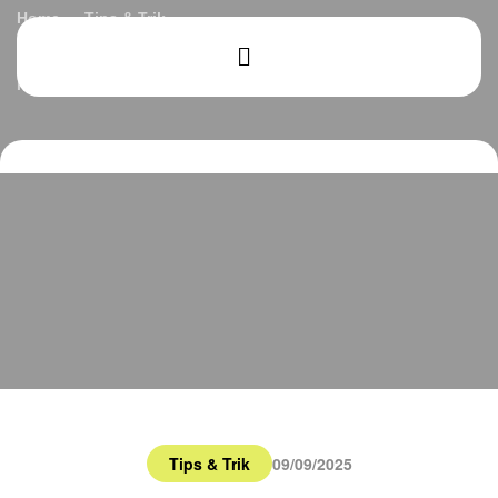
Home
Tips & Trik
Jasa Renovasi Rumah: 7 Cara Efektif Meningkatkan
Sirkulasi Udara & Pencahayaan Alami dalam Proyek
Renovasi
Tips & Trik
09/09/2025