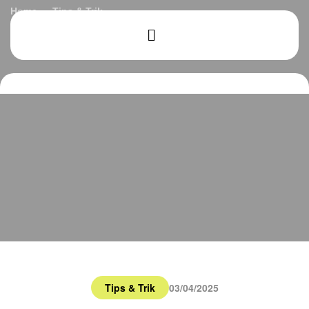
Home
Tips & Trik
Mau Bangun Rumah di Bandung ? Simak Tips Ini Biar
Nggak Salah Langkah
Tips & Trik
03/04/2025