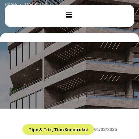
Home
Tips & Trik
Biaya Renovasi Rumah: Mengapa Pemilihan Kabel Listrik
Sangat Penting?
,
01/03/2025
Tips & Trik
Tips Konstruksi