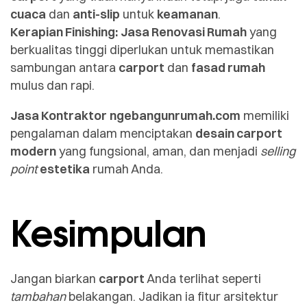
cuaca
dan
anti-slip
untuk
keamanan
.
Kerapian Finishing:
Jasa Renovasi Rumah
yang
berkualitas tinggi diperlukan untuk memastikan
sambungan antara
carport
dan
fasad rumah
mulus dan rapi.
Jasa Kontraktor
ngebangunrumah.com
memiliki
pengalaman dalam menciptakan
desain carport
modern
yang fungsional, aman, dan menjadi
selling
point
estetika
rumah Anda.
Kesimpulan
Jangan biarkan
carport
Anda terlihat seperti
tambahan
belakangan. Jadikan ia fitur arsitektur