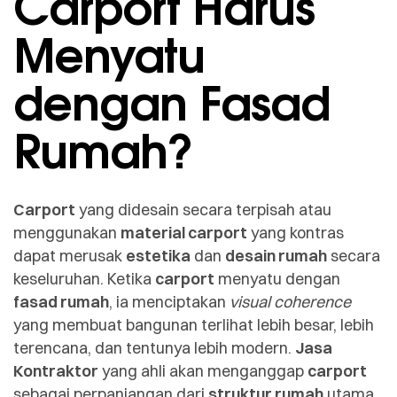
Carport Harus
Menyatu
dengan Fasad
Rumah?
Carport
yang didesain secara terpisah atau
menggunakan
material carport
yang kontras
dapat merusak
estetika
dan
desain rumah
secara
keseluruhan. Ketika
carport
menyatu dengan
fasad rumah
, ia menciptakan
visual coherence
yang membuat bangunan terlihat lebih besar, lebih
terencana, dan tentunya lebih modern.
Jasa
Kontraktor
yang ahli akan menganggap
carport
sebagai perpanjangan dari
struktur rumah
utama.