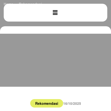
Home
Rekomendasi
Jasa Bangun Rumah: 3 Panduan Memilih Material Lantai
Outdoor yang Tahan Cuaca & Anti-Slip
Rekomendasi
16/10/2025