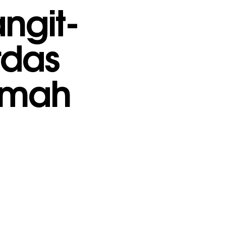
ngit-
rdas
umah