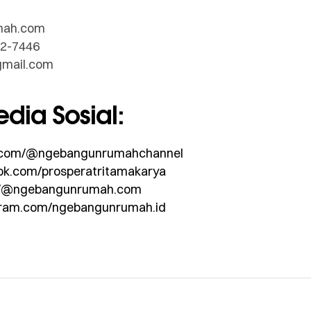
mah.com
12-7446
gmail.com
dia Sosial:
com/@ngebangunrumahchannel
k.com/prosperatritamakarya
m/@ngebangunrumah.com
ram.com/ngebangunrumah.id