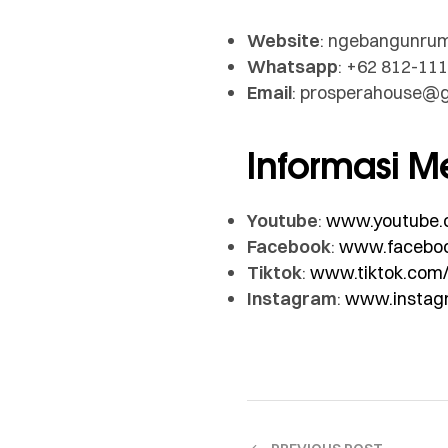
Website
: ngebangunru
Whatsapp
: +62 812-11
Email
: prosperahouse@
Informasi Me
Youtube
:
www.youtube.
Facebook
:
www.faceboo
Tiktok
:
www.tiktok.co
Instagram
:
www.instag