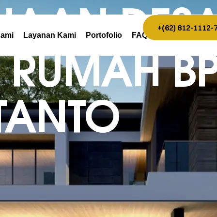
NAAN DESA
+(62) 812-1112-
Kami
Layanan Kami
Portofolio
FAQ
 RUMAH BP
UTANTO