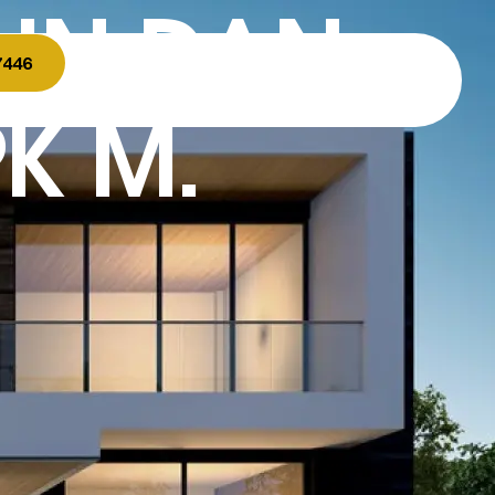
IN DAN
7446
K M.