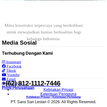
Mitra konstruksi terpercaya yang berdedikasi
untuk mewujudkan hunian berkualitas bagi
keluarga Indonesia.
Media Sosial
Terhubung Dengan Kami
Instagram
Facebook
Tiktok
Youtube
Email
+(62) 812-1112-7446
WhatsApp
Profil Perusahaan
Kebijakan Privasi
Ketentuan Pengguna
Kebijakan Privasi
|
Ketentuan Pengguna
PT. Sans Sari Lestari © 2026. All Rights Reserved.