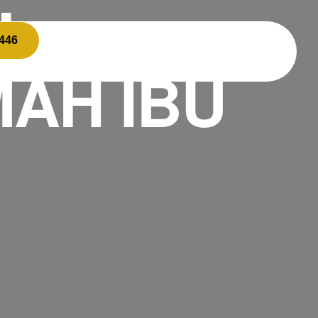
N
7446
AH IBU