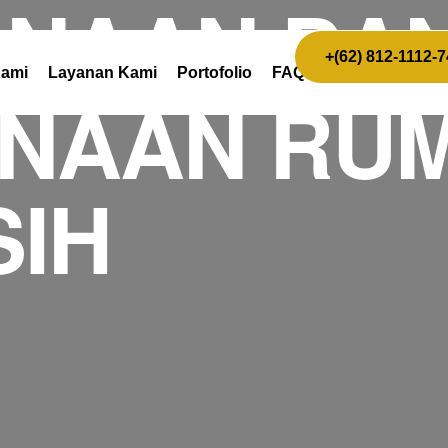
NAAN DA
+(62) 812-1112-
Kami
Layanan Kami
Portofolio
FAQ
NAAN RUM
SIH