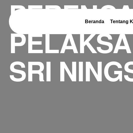
PERENCA
Beranda
Tentang 
PELAKSA
SRI NING