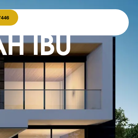
7446
H IBU