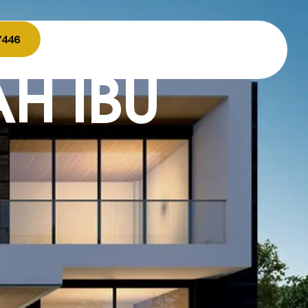
7446
H IBU