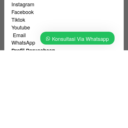
Instagram
Facebook
Tiktok
Youtube
Email
Konsultasi Via Whatsapp
WhatsApp
Profil Perusahaan
+(62) 812-1112-7446
Kebijakan Privasi
|
Ketentuan Pengguna
PT. Sans Sari Lestari © 2026. All Rights
Reserved.