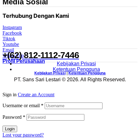
Media Sosial
Terhubung Dengan Kami
Instagram
Facebook
Tiktok
Youtube
Email
+(62) 812-1112-7446
WhatsApp
Profil Perusahaan
Kebijakan Privasi
Ketentuan Pengguna
Kebijakan Privasi
|
Ketentuan Pengguna
PT. Sans Sari Lestari © 2026. All Rights Reserved.
Sign in
Create an Account
Username or email
*
Password
*
Login
Lost your password?