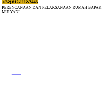
+(62) 812-1112-7446
PERENCANAAN DAN PELAKSANAAN RUMAH BAPAK
MULYADI
PERENCANAAN DAN
PELAKSANAAN
RUMAH BAPAK
MULYADI
Home
PERENCANAAN DAN PELAKSANAAN RUMAH BAPAK
MULYADI