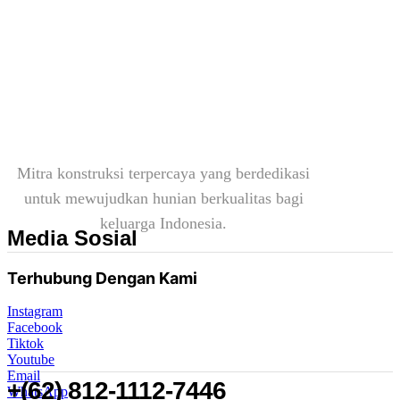
Mitra konstruksi terpercaya yang berdedikasi
untuk mewujudkan hunian berkualitas bagi
keluarga Indonesia.
Media Sosial
Terhubung Dengan Kami
Instagram
Facebook
Tiktok
Youtube
Email
+(62) 812-1112-7446
WhatsApp