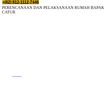
+(62) 812-1112-7446
PERENCANAAN DAN PELAKSANAAN RUMAH BAPAK
CATUR
PERENCANAAN DAN
PELAKSANAAN
RUMAH BAPAK
CATUR
Home
PERENCANAAN DAN PELAKSANAAN RUMAH BAPAK
CATUR