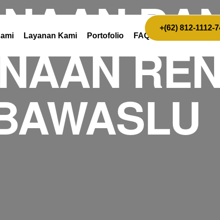
NAAN DA
+(62) 812-1112-
Kami
Layanan Kami
Portofolio
FAQ
NAAN REN
BAWASLU