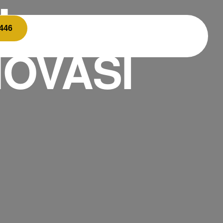
N
7446
OVASI