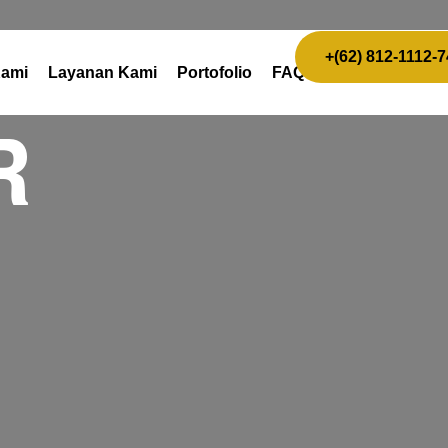
R FURNITU
+(62) 812-1112-
Kami
Layanan Kami
Portofolio
FAQ
R