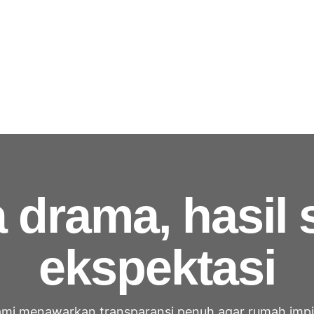
 drama, hasil 
ekspektasi
mi menawarkan transparansi penuh agar rumah imp